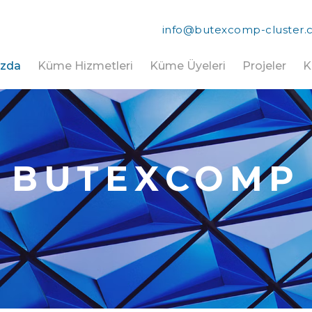
info@butexcomp-cluster
ızda
Küme Hizmetleri
Küme Üyeleri
Projeler
K
BUTEXCOMP