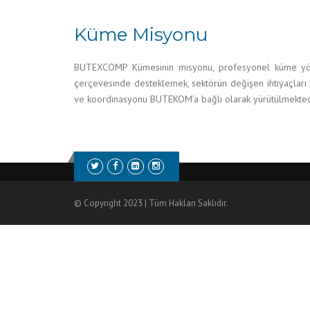
Küme Misyonu
BUTEXCOMP Kümesinin misyonu, profesyonel küme yönetim
çerçevesinde desteklemek, sektörün değişen ihtiyaçları do
ve koordinasyonu BUTEKOM’a bağlı olarak yürütülmekted
© Copyright 2023 | Tüm Hakları Saklıdır.