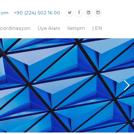
.com
+90 (224) 502 16 00
oordinasyon
Üye Alanı
İletişim
| EN